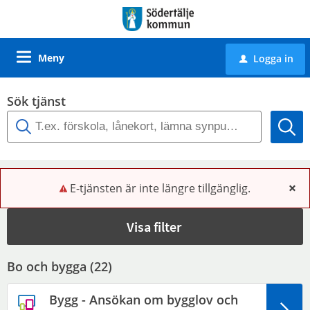
Meny
Logga in
u
Sök tjänst
E-tjänsten är inte längre tillgänglig.
x
Visa filter
Bo och bygga (
22
)
Bygg - Ansökan om bygglov och