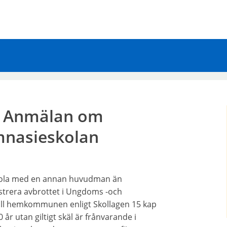
- Anmälan om
mnasieskolan
eskola med en annan huvudman än
rera avbrottet i Ungdoms -och
ill hemkommunen enligt Skollagen 15 kap
år utan giltigt skäl är frånvarande i