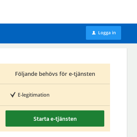
Logga in
u
Följande behövs för e-tjänsten
E-legitimation
Starta e-tjänsten