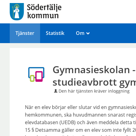
Tjänster
Statistik
Om
_
Gymnasieskolan 
studieavbrott gy
Den här tjänsten kräver inloggning
När en elev börjar eller slutar vid en gymnasi
hemkommunen, ska huvudmannen snarast regist
elevdatabasen (UEDB) och även meddela detta t
15 § Detsamma gäller om en elev som inte fyllt 20 