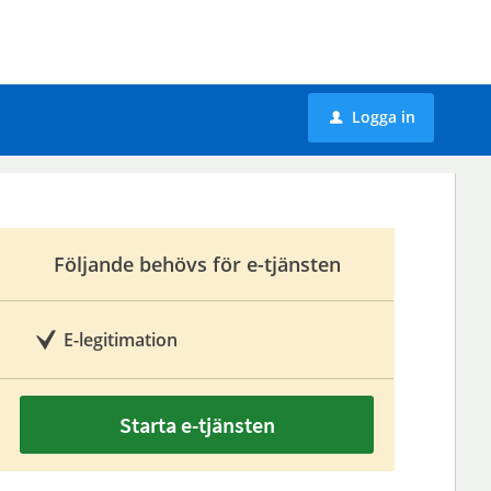
Logga in
u
Följande behövs för e-tjänsten
E-legitimation
Starta e-tjänsten