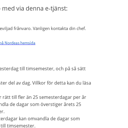
p med via denna e-tjänst:
viljad frånvaro. Vänligen kontakta din chef.
på Nordeas hemsida
sterdag till timsemester, och på så sätt
r del av dag. Villkor för detta kan du läsa
rätt till fler än 25 semesterdagar per år
ndla de dagar som överstiger årets 25
er.
sterdagar kan omvandla de dagar som
till timsemester.