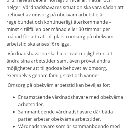
ordinarie arbete är förlagt till kvällar, nätter och
helger. Vårdnadshavares situation ska vara sådan att
behovet av omsorg på obekväm arbetstid är
regelbundet och kontinuerligt återkommande –
minst 4 tillfällen per månad eller 30 timmar per
månad för att rätt till plats i omsorg på obekväm
arbetstid ska anses föreligga.
Vårdnadshavarna ska ha prövat möjligheten att
ändra sina arbetstider samt även prövat andra
möjligheter att tillgodose behovet av omsorg,
exempelvis genom familj, släkt och vänner.
Omsorg på obekväm arbetstid kan beviljas för:
Ensamstående vårdnadshavare med obekväma
arbetstider.
Sammanboende vårdnadshavare där båda
parter arbetar obekväma arbetstider.
Vårdnadshavare som är sammanboende med