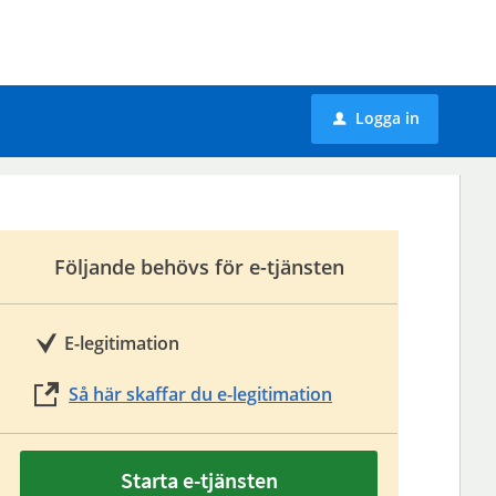
Logga in
u
Följande behövs för e-tjänsten
E-legitimation
Så här skaffar du e-legitimation
Starta e-tjänsten