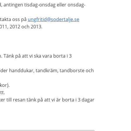
od, antingen tisdag-onsdag eller onsdag-
ntakta oss på
ungfritid@sodertalje.se
 2011, 2012 och 2013.
 Tänk på att vi ska vara borta i 3
äder handdukar, tandkräm, tandborste och
kor).
tt.
er till resan tänk på att vi är borta i 3 dagar