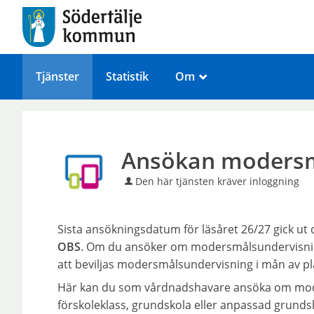
Tjänster
Statistik
Om
_
Ansökan modersm
Den här tjänsten kräver inloggning
Sista ansökningsdatum för läsåret 26/27 gick ut
OBS
. Om du ansöker om modersmålsundervisnin
att beviljas modersmålsundervisning i mån av pla
Här kan du som vårdnadshavare ansöka om mode
förskoleklass, grundskola eller anpassad grunds