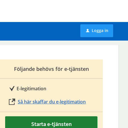
Logga in
u
Följande behövs för e-tjänsten
E-legitimation
Så här skaffar du e-legitimation
Starta e-tjänsten