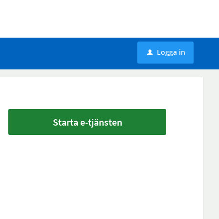
Logga in
u
Starta e-tjänsten