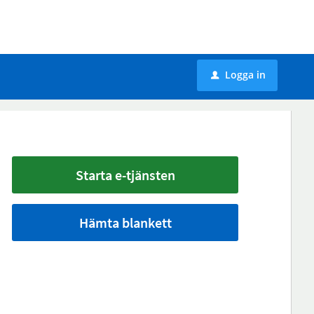
Logga in
u
Starta e-tjänsten
Hämta blankett