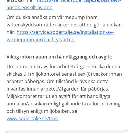
ansökan här:
https://service.sodertalje.se/blankett-
ansok-enskilt-avlopp
Om du ska ansöka om värmepump inom
vattenskyddsområde räcker det att du gör ansökan
här:
https://service.sodertalje.se/installation-av-
varmepump-jord-och-ytvatten
Viktig information om handläggning och avgift:
Om anmälan krävs för arbetet/åtgärden ska denna
skickas till miljökontoret senast sex (6) veckor innan
arbetet påbörjas. Om tillstånd krävs ska detta
inväntas innan arbetet/åtgärden får påbörjas.
Miljökontoret tar ut en avgift för att handlägga
anmälan/ansökan enligt gällande taxa för prövning
och tillsyn enligt miljöbalken, se
www.sodertalje.se/taxa
.