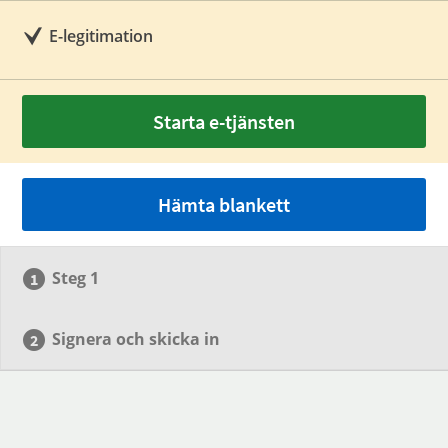
E-legitimation
Starta e-tjänsten
Hämta blankett
Steg 1
Signera och skicka in