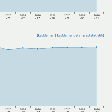
2026
2026
2026
2026
2026
2026
2026
v.25
v.26
v.27
v.28
v.29
v.30
v.31
(
Ladda ner
|
Ladda ner detaljerad statistik
)
2026
2026
2026
2026
2026
2026
2026