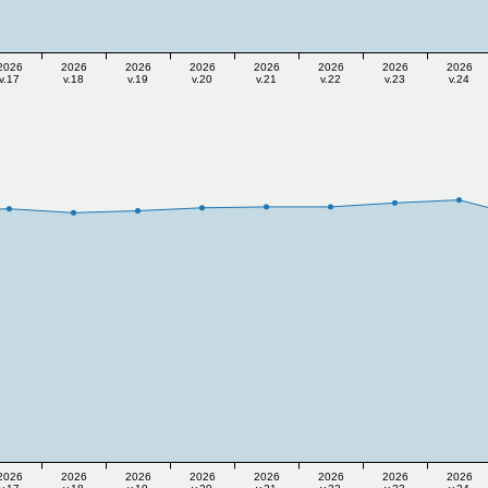
2026
2026
2026
2026
2026
2026
2026
2026
v.17
v.18
v.19
v.20
v.21
v.22
v.23
v.24
2026
2026
2026
2026
2026
2026
2026
2026