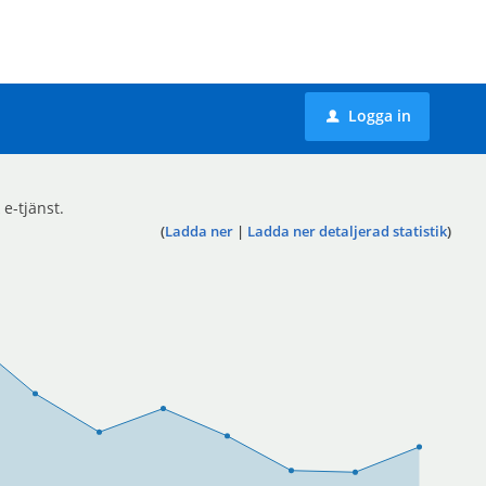
Logga in
u
 e-tjänst.
(
Ladda ner
|
Ladda ner detaljerad statistik
)