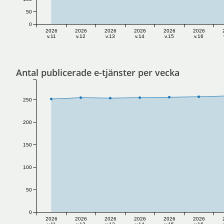
50
0
2026
2026
2026
2026
2026
2026
v.11
v.12
v.13
v.14
v.15
v.16
Antal publicerade e-tjänster per vecka
250
200
150
100
50
0
2026
2026
2026
2026
2026
2026