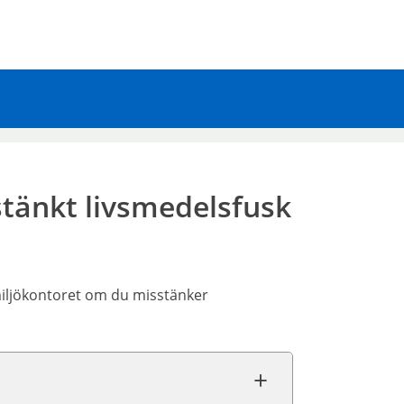
änkt livsmedelsfusk
miljökontoret om du misstänker