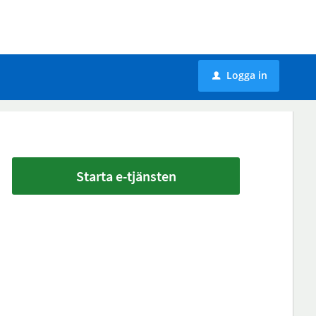
Logga in
u
Starta e-tjänsten