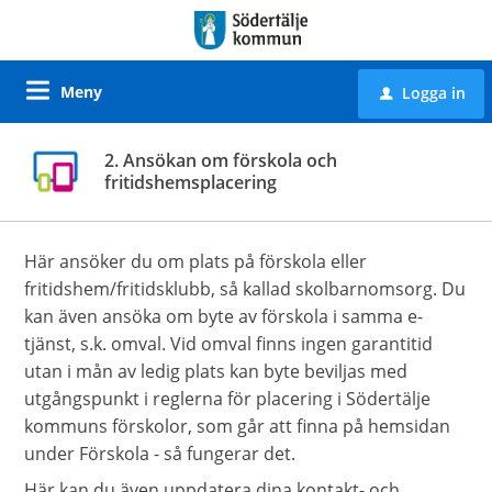
Meny
Logga in
u
2. Ansökan om förskola och
fritidshemsplacering
Här ansöker du om plats på förskola eller
fritidshem/fritidsklubb, så kallad skolbarnomsorg. Du
kan även ansöka om byte av förskola i samma e-
tjänst, s.k. omval. Vid omval finns ingen garantitid
utan i mån av ledig plats kan byte beviljas med
utgångspunkt i reglerna för placering i Södertälje
kommuns förskolor, som går att finna på hemsidan
under Förskola - så fungerar det.
Här kan du även uppdatera dina kontakt- och