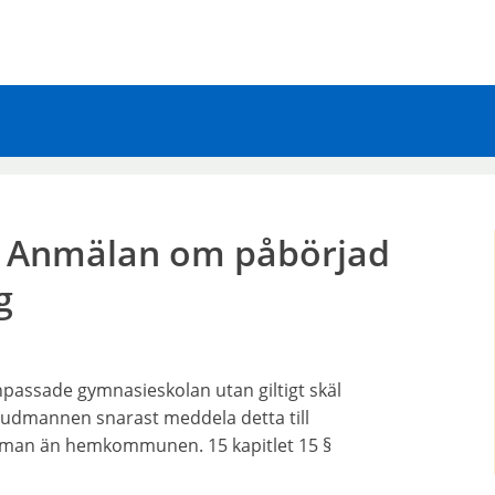
- Anmälan om påbörjad
g
npassade gymnasieskolan utan giltigt skäl
vudmannen snarast meddela detta till
an än hemkommunen. 15 kapitlet 15 §