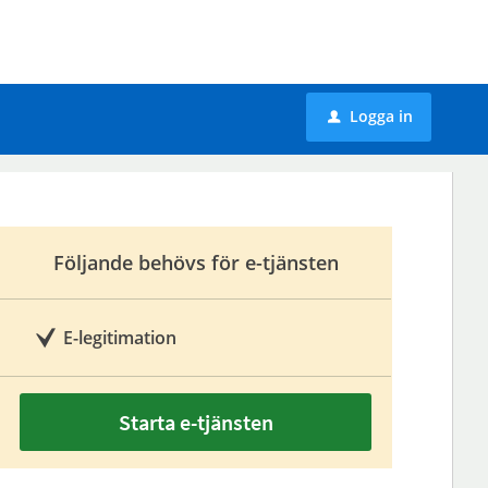
Logga in
u
Följande behövs för e-tjänsten
E-legitimation
Starta e-tjänsten