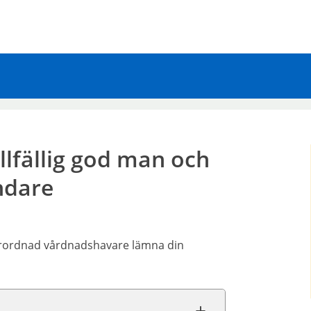
llfällig god man och
ndare
 förordnad vårdnadshavare lämna din