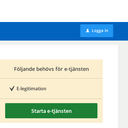
Logga in
u
Följande behövs för e-tjänsten
E-legitimation
Starta e-tjänsten