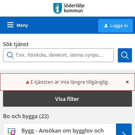
Meny
Logga in
u
Sök tjänst
E-tjänsten är inte längre tillgänglig.
x
Visa filter
Bo och bygga (
22
)
Bygg - Ansökan om bygglov och