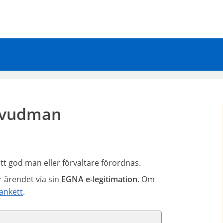
uvudman
t god man eller förvaltare förordnas.
 ärendet via sin
EGNA e-legitimation
. Om
ankett
.